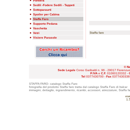
Portiera
Sedili -Fodere Sedili - Tappeti
Sottoparaurti
Spoiler per Cabina
Staffa Faro
Supporto Pedana
Vaschetta
Staffa faro
Vetri
Visiere Parasole
© Ne
Sede Legale
Corso Garibaldi n. 96 - 29017 Fiorenzu
P.IVA
e
C.F.
01060120332 -
Tel
0377430700 -
Fax
0377430338
STAFFA FARO: catalogo Staffa Faro
fotografia del prodotto Staffa faro tratta dal catalogo Staffa Faro di Italcar
immagini, dettaglio, ingrandimento, ricambi, accessori, atrezzature, Staffa far
ese
1.5