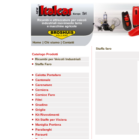
Home
| Chi siamo
| Contatti
Staffa faro
Catalogo Prodotti
Ricambi per Veicoli Industriali
Staffa Faro
Calotta Portafaro
Cantonale
Carenature
Cerniera
Cornice Faro
Filtri
Gradino
Griglie
Kit Rivestimenti
Kit Staffe per Visiera
Maniglia Portiera
Parafanghi
Paraurti