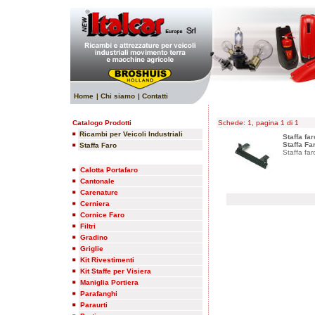
Home
| Chi siamo
| Contatti
Catalogo Prodotti
Schede: 1, pagina 1 di 1
Ricambi per Veicoli Industriali
Staffa far
Staffa Fa
Staffa Faro
Staffa far
Calotta Portafaro
Cantonale
Carenature
Cerniera
Cornice Faro
Filtri
Gradino
Griglie
Kit Rivestimenti
Kit Staffe per Visiera
Maniglia Portiera
Parafanghi
Paraurti