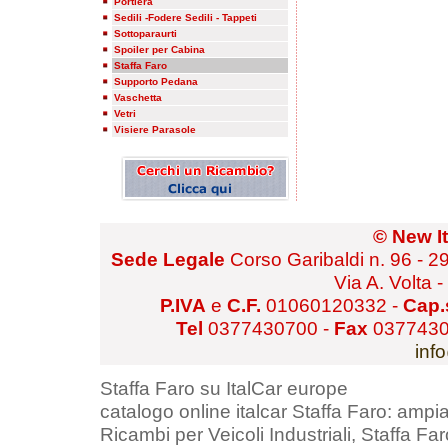
Portiera
Sedili -Fodere Sedili - Tappeti
Sottoparaurti
Spoiler per Cabina
Staffa Faro
Supporto Pedana
Vaschetta
Vetri
Visiere Parasole
© New It
Sede Legale
Corso Garibaldi n. 96 - 
Via A. Volta 
P.IVA
e
C.F.
01060120332 -
Cap.
Tel
0377430700 -
Fax
0377430
inf
Staffa Faro su ItalCar europe
catalogo online italcar Staffa Faro: ampia
Ricambi per Veicoli Industriali, Staffa Faro