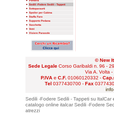
Portiera
Sedili -Fodere Sedili - Tappeti
Sottoparaurti
Spoiler per Cabina
Staffa Faro
Supporto Pedana
Vaschetta
Vetri
Visiere Parasole
© New It
Sede Legale
Corso Garibaldi n. 96 - 
Via A. Volta 
P.IVA
e
C.F.
01060120332 -
Cap.
Tel
0377430700 -
Fax
0377430
inf
Sedili -Fodere Sedili - Tappeti su ItalCar
catalogo online italcar Sedili -Fodere Sedi
atrezzi