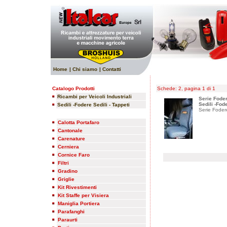
Home
| Chi siamo
| Contatti
Catalogo Prodotti
Schede: 2, pagina 1 di 1
Ricambi per Veicoli Industriali
Serie Foder
Sedili -Fode
Sedili -Fodere Sedili - Tappeti
Serie Fodere
Calotta Portafaro
Cantonale
Carenature
Cerniera
Cornice Faro
Filtri
Gradino
Griglie
Kit Rivestimenti
Kit Staffe per Visiera
Maniglia Portiera
Parafanghi
Paraurti