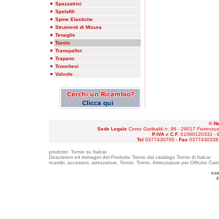
Spazzatrici
Spelafili
Spine Elastiche
Strumenti di Misura
Tenaglie
Tornio
Transpallet
Trapano
Tronchesi
Valvole
© Ne
Sede Legale
Corso Garibaldi n. 96 - 29017 Fiorenzu
P.IVA
e
C.F.
01060120332 -
Tel
0377430700 -
Fax
0377430338
prodotto: Tornio su Italcar
Descrizioni ed immagini del Prodotto Tornio dal catalogo Tornio di Italcar
ricambi, accessori, atrezzature, Tornio, Tornio, Attrezzature per Officine Carr
ese
4