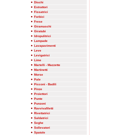
Dischi
Estrattori
Fissatrici
Forbici
Frese
Giramaschi
Giratubi
Idropulitrici
Lampade
Lavapavimenti
Leve
Levigatrici
Lime
Martelli - Mazzette
Martinetti
Morse
Pale
Picconi - Badili
Pinze
Proiettori
Punte
Punzoni
Ravvivafiletti
Rivettatrici
Saldatrici
Seghe
Sollevatori
Spatole