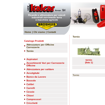
Home
| Chi siamo
| Contatti
Tornio
Catalogo Prodotti
Attrezzature per Officine
Carrozzerie
Tornio
Aspiratori
tornio
(foto 1)
Assortimenti Vari per Carrozzerie
Officine
Attrezzatura per saldare
Avvolgitubi
Tornio
Banco da Lavoro
Bussole
Calibri
Carrelli
Cesoie
Chiavi
Compressori
Cricchetti