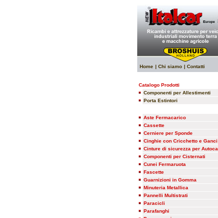
Home
| Chi siamo
| Contatti
Catalogo Prodotti
Componenti per Allestimenti
Porta Estintori
Aste Fermacarico
Cassette
Cerniere per Sponde
Cinghie con Cricchetto e Ganci
Cinture di sicurezza per Autoca
Componenti per Cisternati
Cunei Fermaruota
Fascette
Guarnizioni in Gomma
Minuteria Metallica
Pannelli Multistrati
Paracicli
Parafanghi