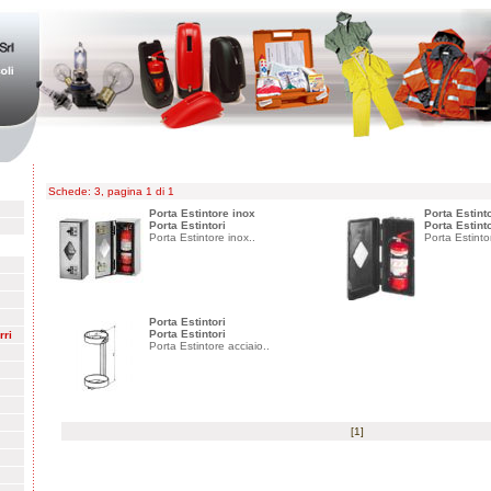
Schede: 3, pagina 1 di 1
Porta Estintore inox
Porta Estint
Porta Estintori
Porta Estinto
Porta Estintore inox..
Porta Estinto
Porta Estintori
Porta Estintori
rri
Porta Estintore acciaio..
[
1
]