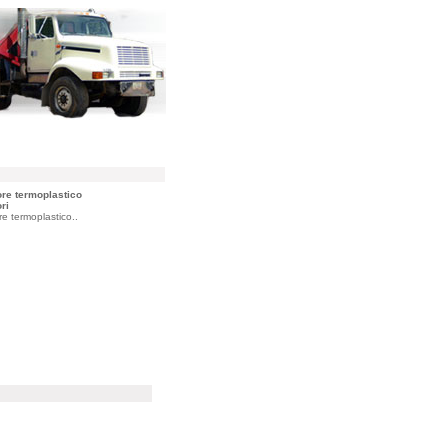
ore termoplastico
ri
re termoplastico..