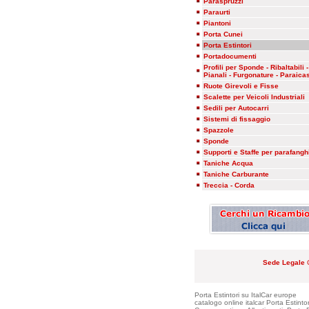
Paraspruzzi
Paraurti
Piantoni
Porta Cunei
Porta Estintori
Portadocumenti
Profili per Sponde - Ribaltabili -
Pianali - Furgonature - Paraicas
Ruote Girevoli e Fisse
Scalette per Veicoli Industriali
Sedili per Autocarri
Sistemi di fissaggio
Spazzole
Sponde
Supporti e Staffe per parafangh
Taniche Acqua
Taniche Carburante
Treccia - Corda
Sede Legale
C
Porta Estintori su ItalCar europe
catalogo online italcar Porta Estintor