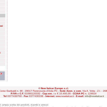
tri
i
© New Italcar Europe s.r.l.
orso Garibaldi n. 96 - 29017 Fiorenzuola d'Arda PC -
Sede Amm. e com.
Via A. Volta - Z.I. - 
P.IVA
e
C.F.
01060120332 -
Cap.soc.
i.v. € 10.400,00 -
CCIAA PC
n. 124624
Tel
0377430700 -
Fax
0377430338 -
Internet:
www.newitalcar.it -
E-mail:
info@newitalcar.it
i: ampia scelta dei prodotti, ricambi e atrezzi