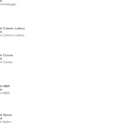
ti
i Antitaglio..
i Cotone Lattice
ti
i Cotone Lattice..
ti Crosta
ti
i Crosta..
ti NBR
ti
ti NBR..
ti Nylon
ti
i Nylon..