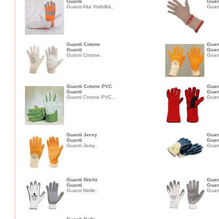
Guanti
Guan
Guanti Alta Visibilità..
Guant
Guanti Cotone
Guant
Guanti
Guan
Guanti Cotone..
Guant
Guanti Cotone PVC
Guan
Guanti
Guan
Guanti Cotone PVC..
Guant
Guanti Jersy
Guan
Guanti
Guan
Guanti Jersy..
Guan
Guanti Nitrile
Guan
Guanti
Guan
Guanti Nitrile..
Guant