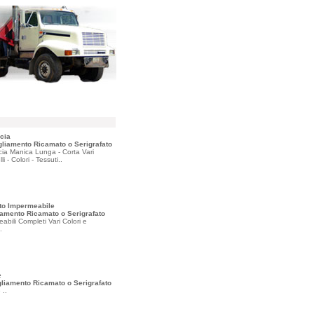
cia
gliamento Ricamato o Serigrafato
ia Manica Lunga - Corta Vari
i - Colori - Tessuti..
to Impermeabile
iamento Ricamato o Serigrafato
abili Completi Vari Colori e
.
e
liamento Ricamato o Serigrafato
 ..