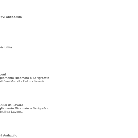
tivi anticaduta
visibilità
.
otti
gliamento Ricamato o Serigrafato
ti Vari Modelli - Colori - Tessuti..
biuli da Lavoro
gliamento Ricamato o Serigrafato
iuli da Lavoro..
i Antitaglio