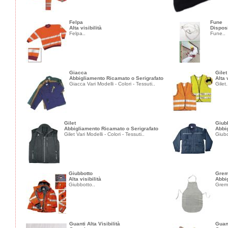
Felpa
Fune
Alta visibilità
Disposi
Felpa..
Fune..
Giacca
Gilet
Abbigliamento Ricamato o Serigrafato
Alta 
Giacca Vari Modelli - Colori - Tessuti..
Gilet.
Gilet
Giubb
Abbigliamento Ricamato o Serigrafato
Abbi
Gilet Vari Modelli - Colori - Tessuti..
Giubot
Giubbotto
Grem
Alta visibilità
Abbi
Giubbotto..
Gremb
Guanti Alta Visibilità
Guant