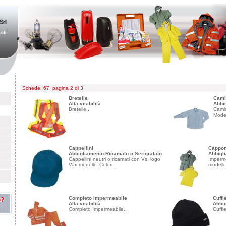
Schede: 67, pagina 2 di 3
Bretelle
Cami
Alta visibilità
Abbi
Bretelle..
Camic
Modell
Cappellini
Cappot
Abbigliamento Ricamato o Serigrafato
Abbigl
Cappellini neutri o ricamati con Vs. logo
Imperme
Vari modelli - Colori..
modelli.
Completo Impermeabile
Cuffi
Alta visibilità
Abbig
Completo Impermeabile..
Cuffie